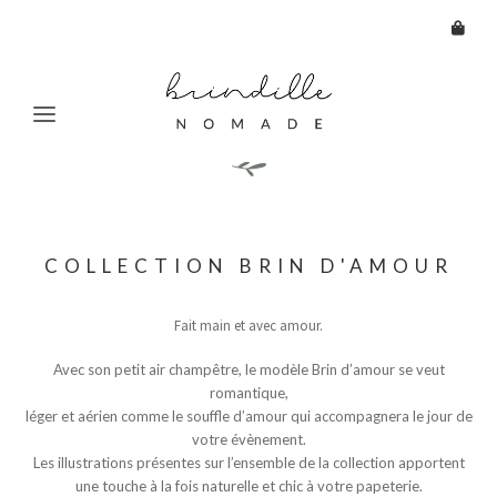
Aller
Aller
HOME
à
au
COLLECTION BRIN D'AMOUR
NAISSANCE
la
contenu
navigation
BAPTÊME
Fait main et avec amour.
MARIAGE
Avec son petit air champêtre, le modèle Brin d’amour se veut
CARTERIE
Ouvrir
romantique,
le
TOUT SAVOIR
léger et aérien comme le souffle d’amour qui accompagnera le jour de
menu
votre évènement.
enfant
CONTACT
Les illustrations présentes sur l’ensemble de la collection apportent
une touche à la fois naturelle et chic à votre papeterie.