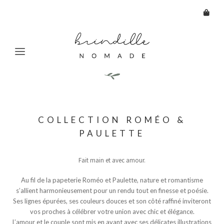
Aller
Aller
HOME
à
au
COLLECTION ROMÉO &
NAISSANCE
la
contenu
PAULETTE
navigation
BAPTÊME
MARIAGE
Fait main et avec amour.
CARTERIE
Ouvrir
Au fil de la papeterie Roméo et Paulette, nature et romantisme
le
TOUT SAVOIR
s’allient harmonieusement pour un rendu tout en finesse et poésie.
menu
Ses lignes épurées, ses couleurs douces et son côté raffiné inviteront
enfant
CONTACT
vos proches à célébrer votre union avec chic et élégance.
L’amour et le couple sont mis en avant avec ses délicates illustrations