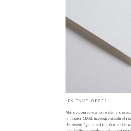
LES ENVELOPPES
Afin de poursuivre notre démarche éc
en papier
100% écoresponsable
et
re
disposent également des éco-certifica
Leur finition et épaisseur donnent un 