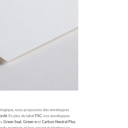
ologique, nous proposons des enveloppes
cyclé
. En plus du label
FSC
, nos enveloppes
ts
Green Seal
,
Green-e
et
Carbon Neutral Plus
.
rendu premium et leur aspect écologique se